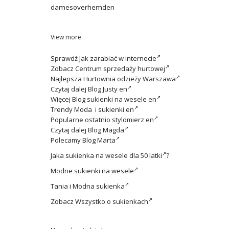
damesoverhemden
View more
Sprawdź
Jak zarabiać w internecie
Zobacz
Centrum sprzedaży hurtowej
Najlepsza
Hurtownia odzieży Warszawa
Czytaj dalej
Blog Justy en
Więcej
Blog sukienki na wesele en
Trendy
Moda i sukienki en
Popularne ostatnio
stylomierz en
Czytaj dalej
Blog Magda
Polecamy
Blog Marta
Jaka
sukienka na wesele dla 50 latki
?
Modne
sukienki na wesele
Tania i
Modna sukienka
Zobacz
Wszystko o sukienkach