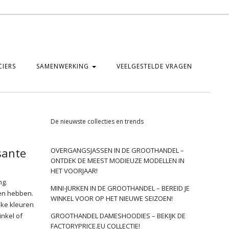
IERS
SAMENWERKING
VEELGESTELDE VRAGEN
De nieuwste collecties en trends
sante
OVERGANGSJASSEN IN DE GROOTHANDEL –
ONTDEK DE MEEST MODIEUZE MODELLEN IN
HET VOORJAAR!
ng.
MINI-JURKEN IN DE GROOTHANDEL – BEREID JE
en hebben.
WINKEL VOOR OP HET NIEUWE SEIZOEN!
lke kleuren
inkel of
GROOTHANDEL DAMESHOODIES – BEKIJK DE
FACTORYPRICE.EU COLLECTIE!