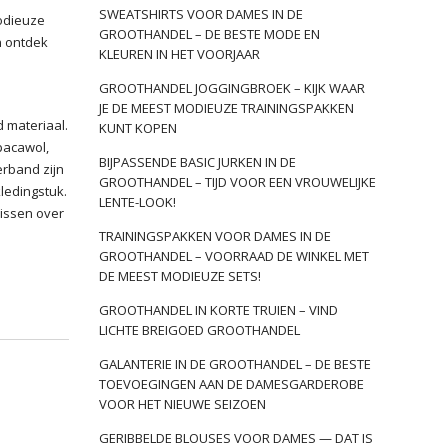
SWEATSHIRTS VOOR DAMES IN DE
modieuze
GROOTHANDEL – DE BESTE MODE EN
n ontdek
KLEUREN IN HET VOORJAAR
GROOTHANDEL JOGGINGBROEK – KIJK WAAR
JE DE MEEST MODIEUZE TRAININGSPAKKEN
 materiaal.
KUNT KOPEN
pacawol,
BIJPASSENDE BASIC JURKEN IN DE
erband zijn
GROOTHANDEL – TIJD VOOR EEN VROUWELIJKE
ledingstuk.
LENTE-LOOK!
lissen over
TRAININGSPAKKEN VOOR DAMES IN DE
GROOTHANDEL – VOORRAAD DE WINKEL MET
DE MEEST MODIEUZE SETS!
GROOTHANDEL IN KORTE TRUIEN – VIND
LICHTE BREIGOED GROOTHANDEL
GALANTERIE IN DE GROOTHANDEL – DE BESTE
TOEVOEGINGEN AAN DE DAMESGARDEROBE
VOOR HET NIEUWE SEIZOEN
GERIBBELDE BLOUSES VOOR DAMES — DAT IS