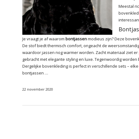
Meestal ri
bovenkledi
interessan
Bontjas
Je vraagt je af waarom
bontjassen
modieus zijn? Deze bovenkl
De stof biedt thermisch comfort, ongeacht de weersomstand
waardoor jassen nog warmer worden. Zacht materiaal ziet er p
gebracht met elegante styling en luxe. Tegenwoordig worden
Dergelijke bovenkleding is perfect in verschillende
sets
– elke
bontjassen …
22 november 2020