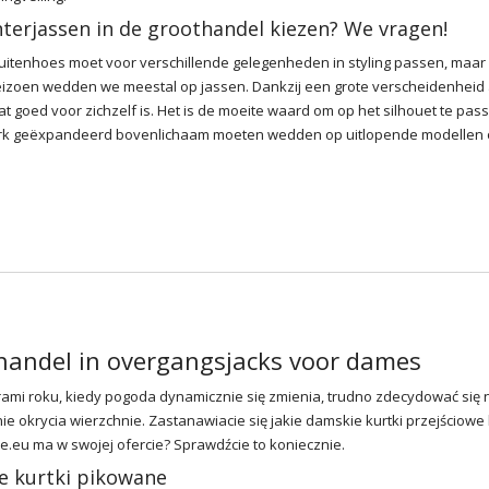
terjassen in de groothandel kiezen? We vragen!
buitenhoes moet voor verschillende gelegenheden in styling passen, maar 
seizoen wedden we meestal op jassen. Dankzij een grote verscheidenheid
t goed voor zichzelf is. Het is de moeite waard om op het silhouet te pas
rk geëxpandeerd bovenlichaam moeten wedden op uitlopende modellen
handel in overgangsjacks voor dames
ami roku, kiedy pogoda dynamicznie się zmienia, trudno zdecydować się 
e okrycia wierzchnie. Zastanawiacie się jakie damskie
kurtki przejściowe
ce.eu ma w swojej ofercie? Sprawdźcie to koniecznie.
e kurtki pikowane