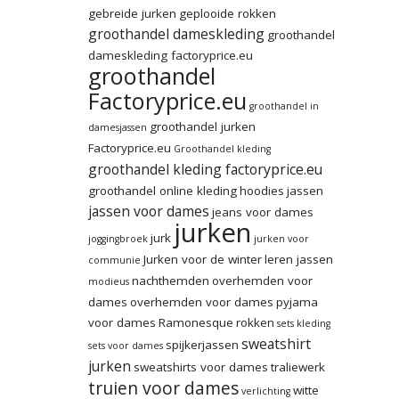
gebreide jurken
geplooide rokken
groothandel dameskleding
groothandel
dameskleding factoryprice.eu
groothandel
Factoryprice.eu
groothandel in
groothandel jurken
damesjassen
Factoryprice.eu
Groothandel kleding
groothandel kleding factoryprice.eu
groothandel online kleding
hoodies
jassen
jassen voor dames
jeans voor dames
jurken
jurk
joggingbroek
jurken voor
Jurken voor de winter
leren jassen
communie
nachthemden
overhemden voor
modieus
dames
overhemden voor dames
pyjama
voor dames
Ramonesque
rokken
sets kleding
sweatshirt
spijkerjassen
sets voor dames
jurken
sweatshirts voor dames
traliewerk
truien voor dames
witte
verlichting