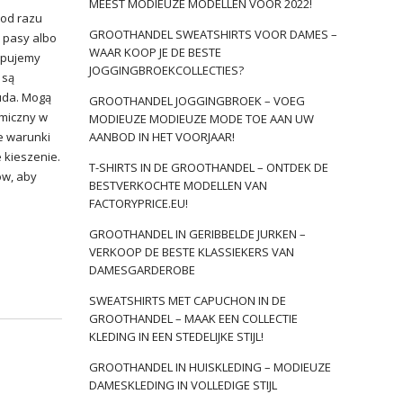
MEEST MODIEUZE MODELLEN VOOR 2022!
 od razu
GROOTHANDEL SWEATSHIRTS VOOR DAMES –
 pasy albo
WAAR KOOP JE DE BESTE
ępujemy
JOGGINGBROEKCOLLECTIES?
są
 uda. Mogą
GROOTHANDEL JOGGINGBROEK – VOEG
rmiczny w
MODIEUZE MODIEUZE MODE TOE AAN UW
e warunki
AANBOD IN HET VOORJAAR!
 kieszenie.
T-SHIRTS IN DE GROOTHANDEL – ONTDEK DE
ów, aby
BESTVERKOCHTE MODELLEN VAN
FACTORYPRICE.EU!
GROOTHANDEL IN GERIBBELDE JURKEN –
VERKOOP DE BESTE KLASSIEKERS VAN
DAMESGARDEROBE
SWEATSHIRTS MET CAPUCHON IN DE
GROOTHANDEL – MAAK EEN COLLECTIE
KLEDING IN EEN STEDELIJKE STIJL!
GROOTHANDEL IN HUISKLEDING – MODIEUZE
DAMESKLEDING IN VOLLEDIGE STIJL