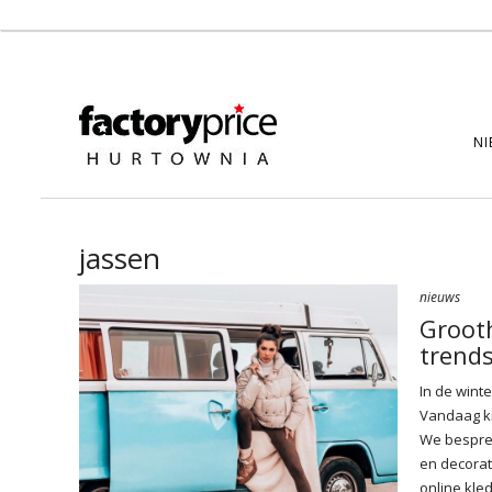
NI
jassen
nieuws
Groot
trend
In de wint
Vandaag ki
We besprek
en decorat
online kled