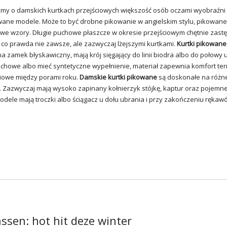
imy o damskich kurtkach przejściowych większość osób oczami wyobraźni
wane modele. Może to być drobne pikowanie w angielskim stylu, pikowane
we wzory. Długie puchowe płaszcze w okresie przejściowym chętnie zast
i co prawda nie zawsze, ale zazwyczaj lżejszymi kurtkami.
Kurtki pikowane
a zamek błyskawiczny, mają krój sięgający do linii biodra albo do połowy
chowe albo mieć syntetyczne wypełnienie, materiał zapewnia komfort te
ciowe między porami roku.
Damskie kurtki pikowane
są doskonałe na różn
Zazwyczaj mają wysoko zapinany kołnierzyk stójkę, kaptur oraz pojemne
odele mają troczki albo ściągacz u dołu ubrania i przy zakończeniu rękaw
ssen: hot hit deze winter