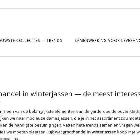
EUWSTE COLLECTIES — TRENDS
SAMENWERKING VOOR LEVERANC
handel in winterjassen — de meest interes
s
er is een van de belangrijkste elementen van de garderobe de bovenkledi
jken we naar modieuze damesjassen, die je in het assortiment zou moet
en de handigste bezuinigingen, vatten hete trends samen en vragen we
ies we moeten plaatsen. Kijk wat
groothandel in winterjassen
koop in je w
ingveiling.