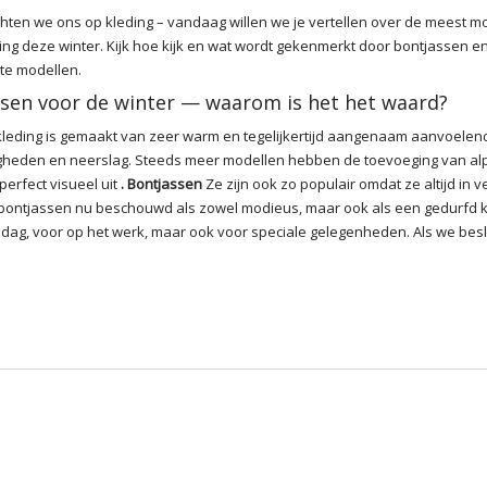
chten we ons op kleding – vandaag willen we je vertellen over de meest 
ng deze winter. Kijk hoe
kijk en wat wordt gekenmerkt door bontjassen e
te modellen.
sen voor de winter — waarom is het het waard?
eding is gemaakt van zeer warm en tegelijkertijd aangenaam aanvoelend
igheden en neerslag. Steeds meer modellen hebben de toevoeging van al
erfect visueel uit
. Bontjassen
Ze zijn ook zo populair omdat ze altijd in v
 bontjassen nu beschouwd als zowel modieus, maar ook als een gedurfd k
 dag, voor op het werk, maar ook voor speciale gelegenheden. Als we bes