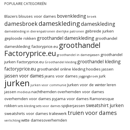
POPULAIRE CATEGORIEËN
bovenkleding
Blazers
blouses voor dames
broek
dameskleding
damesbroek
dameskleding
gebreide jurken
dameskleding in dierenpatronen
dierlijke patronen
groothandel dameskleding
geplooide rokken
groothandel
groothandel
dameskleding factoryprice.eu
Factoryprice.eu
groothandel
groothandel in damesjassen
groothandel kleding
jurken Factoryprice.eu
Groothandel kleding
factoryprice.eu
groothandel online kleding
hoodies
jassen
jassen voor dames
jeans voor dames
jurk
joggingbroek
jurken
Jurken voor de winter
leren
jurken voor communie
jassen
nachthemden
overhemden voor dames
modieus
overhemden voor dames
pyjama voor dames
Ramonesque
sweatshirt jurken
rokken
spijkerjassen
sets kleding
sets voor dames
truien voor dames
sweatshirts voor dames
traliewerk
witte damesoverhemden
verlichting