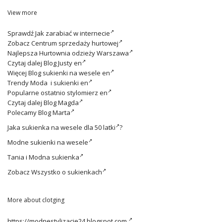
View more
Sprawdź
Jak zarabiać w internecie
Zobacz
Centrum sprzedaży hurtowej
Najlepsza
Hurtownia odzieży Warszawa
Czytaj dalej
Blog Justy en
Więcej
Blog sukienki na wesele en
Trendy
Moda i sukienki en
Popularne ostatnio
stylomierz en
Czytaj dalej
Blog Magda
Polecamy
Blog Marta
Jaka
sukienka na wesele dla 50 latki
?
Modne
sukienki na wesele
Tania i
Modna sukienka
Zobacz
Wszystko o sukienkach
More about clotging
https://modnestylizacje24.blogspot.com