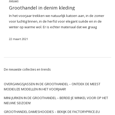
nieuws
Groothandel in denim kleding
In het voorjaar trekken we natuurlijk katoen aan, in de zomer
voor luchtig linnen, in de herfst voor elegant suède en in de
winter op warme wol. Er is echter materiaal dat we graag
kiezen in elk seizoen: het is een spijkerbroek. We bespreken
het voor je
De meest interessante kledingstukken en we
22 maart 2021
raden aan welke denimkleding groothandel het waard is om
te kopen.
Waarom wedden op denimkleding?
Zonder twijfel
denim kleding
zijn modieus, ongeacht het
De nieuwste collecties en trends
seizoen of veranderende trends. Tijdloos, duurzaam en
perfect uitstralend materiaal werkt in styling voor
verschillende gelegenheden (voor werk, waar geen
OVERGANGSJASSEN IN DE GROOTHANDEL – ONTDEK DE MEEST
dresscode van toepassing is, casual, date, feest, ontmoeting
MODIEUZE MODELLEN IN HET VOORJAAR!
met vrienden).
Denim kleding
hebben een verscheidenheid
MINI-JURKEN IN DE GROOTHANDEL – BEREID JE WINKEL VOOR OP HET
aan blauwe tinten – van lichtblauw, tot turkoois, zee en kobalt
NIEUWE SEIZOEN!
tot donkere granaatappel. Het is echter de moeite waard
eraan te denken dat denimkleding niet alleen in blauw hoeft
GROOTHANDEL DAMESHOODIES – BEKIJK DE FACTORYPRICE.EU