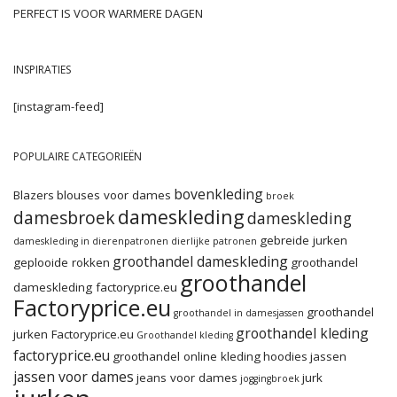
PERFECT IS VOOR WARMERE DAGEN
INSPIRATIES
[instagram-feed]
POPULAIRE CATEGORIEËN
bovenkleding
Blazers
blouses voor dames
broek
dameskleding
damesbroek
dameskleding
gebreide jurken
dameskleding in dierenpatronen
dierlijke patronen
groothandel dameskleding
geplooide rokken
groothandel
groothandel
dameskleding factoryprice.eu
Factoryprice.eu
groothandel
groothandel in damesjassen
groothandel kleding
jurken Factoryprice.eu
Groothandel kleding
factoryprice.eu
groothandel online kleding
hoodies
jassen
jassen voor dames
jeans voor dames
jurk
joggingbroek