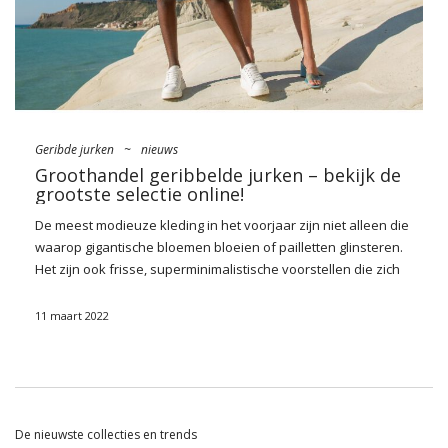
Geribde jurken
~
nieuws
Groothandel geribbelde jurken – bekijk de
grootste selectie online!
De meest modieuze kleding in het voorjaar zijn niet alleen die
waarop gigantische bloemen bloeien of pailletten glinsteren.
Het zijn ook frisse, superminimalistische voorstellen die zich
waarschijnlijk niet zullen schamen voor basissupporters. Wat
is de vraag? Allereerst gebreide, monochrome sets,
11 maart 2022
comfortabele broeken gemaakt van katoen en tot slot ook
over ultra nauwsluitende
jurken
(noodzakelijkerwijs
dwarsgestreepte!). Welke modellen zijn dit seizoen het meest
gevraagd? controleren
groothandel geribbelde jurken van
Factoryprice.eu
!!
De nieuwste collecties en trends