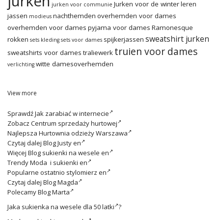
jurken
Jurken voor de winter
leren
jurken voor communie
jassen
nachthemden
overhemden voor dames
modieus
overhemden voor dames
pyjama voor dames
Ramonesque
sweatshirt jurken
rokken
spijkerjassen
sets kleding
sets voor dames
truien voor dames
sweatshirts voor dames
traliewerk
witte damesoverhemden
verlichting
View more
Sprawdź
Jak zarabiać w internecie
Zobacz
Centrum sprzedaży hurtowej
Najlepsza
Hurtownia odzieży Warszawa
Czytaj dalej
Blog Justy en
Więcej
Blog sukienki na wesele en
Trendy
Moda i sukienki en
Popularne ostatnio
stylomierz en
Czytaj dalej
Blog Magda
Polecamy
Blog Marta
Jaka
sukienka na wesele dla 50 latki
?