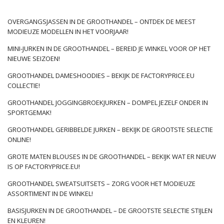
Wat is er nieuw in de lentecollectie?
Kort overzicht
OVERGANGSJASSEN IN DE GROOTHANDEL – ONTDEK DE MEEST
MODIEUZE MODELLEN IN HET VOORJAAR!
Trends in het voorjaar
zijn al lang vastgesteld. We
weten wat we gaan dragen, hoe en in welk bedrijf.
MINI-JURKEN IN DE GROOTHANDEL – BEREID JE WINKEL VOOR OP HET
NIEUWE SEIZOEN!
We weten ook dat de meest modieuze
kleding
wordt geschaald, oorspronkelijk gesneden en wat
GROOTHANDEL DAMESHOODIES – BEKIJK DE FACTORYPRICE.EU
meer badend in sterke, sappige kleuren en prints.
COLLECTIE!
We zullen echter niet stoppen bij één stijl – er zal
GROOTHANDEL JOGGINGBROEKJURKEN – DOMPEL JEZELF ONDER IN
iets zijn voor fans van elegant minimalisme,
SPORTGEMAK!
retromode en ultra meisjesachtige voorstellen. In
de prijs zal dus beide
GROOTHANDEL GERIBBELDE JURKEN – BEKIJK DE GROOTSTE SELECTIE
…
ONLINE!
GROTE MATEN BLOUSES IN DE GROOTHANDEL – BEKIJK WAT ER NIEUW
IS OP FACTORYPRICE.EU!
GROOTHANDEL SWEATSUITSETS – ZORG VOOR HET MODIEUZE
ASSORTIMENT IN DE WINKEL!
BASISJURKEN IN DE GROOTHANDEL – DE GROOTSTE SELECTIE STIJLEN
EN KLEUREN!