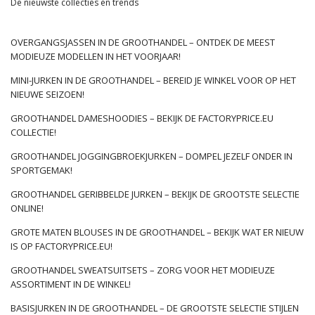
De nieuwste collecties en trends
Goed geschikt voor het silhouet van kokerrokken zou elke
vrouw in haar garderobe moeten hebben. De meest
veelzijdige zijn midi-modellen, die dankzij hun lengte zich in
OVERGANGSJASSEN IN DE GROOTHANDEL – ONTDEK DE MEEST
elke situatie zullen bewijzen. Een deel van hen heeft speciale
MODIEUZE MODELLEN IN HET VOORJAAR!
spleten aan de zijkant of voorkant, die het lopen
MINI-JURKEN IN DE GROOTHANDEL – BEREID JE WINKEL VOOR OP HET
vergemakkelijken en bovendien een visueel verrijkend
NIEUWE SEIZOEN!
element van de snede zijn. Mini-modellen zijn ideaal voor
casual sets. Klassiek
kokerrokken
Ze zijn gemaakt van een
GROOTHANDEL DAMESHOODIES – BEKIJK DE FACTORYPRICE.EU
iets dikker materiaal, vaak met toevoeging van elastaan,
COLLECTIE!
zodat het nog beter aan het silhouet …
GROOTHANDEL JOGGINGBROEKJURKEN – DOMPEL JEZELF ONDER IN
SPORTGEMAK!
GROOTHANDEL GERIBBELDE JURKEN – BEKIJK DE GROOTSTE SELECTIE
ONLINE!
GROTE MATEN BLOUSES IN DE GROOTHANDEL – BEKIJK WAT ER NIEUW
IS OP FACTORYPRICE.EU!
GROOTHANDEL SWEATSUITSETS – ZORG VOOR HET MODIEUZE
ASSORTIMENT IN DE WINKEL!
BASISJURKEN IN DE GROOTHANDEL – DE GROOTSTE SELECTIE STIJLEN