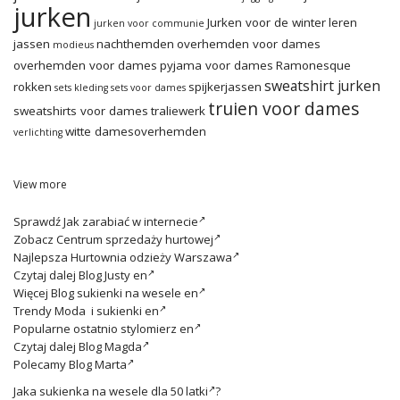
jurken
Jurken voor de winter
leren
jurken voor communie
jassen
nachthemden
overhemden voor dames
modieus
overhemden voor dames
pyjama voor dames
Ramonesque
sweatshirt jurken
rokken
spijkerjassen
sets kleding
sets voor dames
truien voor dames
sweatshirts voor dames
traliewerk
witte damesoverhemden
verlichting
View more
Sprawdź
Jak zarabiać w internecie
Zobacz
Centrum sprzedaży hurtowej
Najlepsza
Hurtownia odzieży Warszawa
Czytaj dalej
Blog Justy en
Więcej
Blog sukienki na wesele en
Trendy
Moda i sukienki en
Popularne ostatnio
stylomierz en
Czytaj dalej
Blog Magda
Polecamy
Blog Marta
Jaka
sukienka na wesele dla 50 latki
?