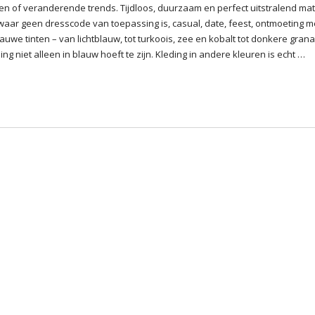
en of veranderende trends. Tijdloos, duurzaam en perfect uitstralend mat
 waar geen dresscode van toepassing is, casual, date, feest, ontmoeting m
e tinten – van lichtblauw, tot turkoois, zee en kobalt tot donkere gran
 niet alleen in blauw hoeft te zijn. Kleding in andere kleuren is echt …