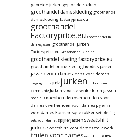
gebreide jurken
geplooide rokken
groothandel dameskleding
groothandel
dameskleding factoryprice.eu
groothandel
Factoryprice.eu
groothandel in
groothandel jurken
damesjassen
Factoryprice.eu
Groothandel kleding
groothandel kleding factoryprice.eu
groothandel online kleding
hoodies
jassen
jassen voor dames
jeans voor dames
jurken
jurk
joggingbroek
jurken voor
Jurken voor de winter
leren jassen
communie
nachthemden
overhemden voor
modieus
dames
overhemden voor dames
pyjama
voor dames
Ramonesque
rokken
sets kleding
sweatshirt
spijkerjassen
sets voor dames
jurken
sweatshirts voor dames
traliewerk
truien voor dames
witte
verlichting