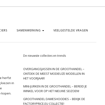
IERS
SAMENWERKING
VEELGESTELDE VRAGEN
De nieuwste collecties en trends
OVERGANGSJASSEN IN DE GROOTHANDEL –
ONTDEK DE MEEST MODIEUZE MODELLEN IN
e herfst
HET VOORJAAR!
 kiezen in
MINI-JURKEN IN DE GROOTHANDEL – BEREID JE
te
WINKEL VOOR OP HET NIEUWE SEIZOEN!
e kopen.
GROOTHANDEL DAMESHOODIES – BEKIJK DE
FACTORYPRICE.EU COLLECTIE!