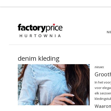
NI
denim kleding
nieuws
Groot
In het voor
voor elega
elk seizoe
kledingstu
Waarom