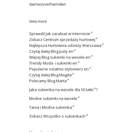
damesoverhemden
View more
Sprawdź
Jak zarabiać w internecie
Zobacz
Centrum sprzedaży hurtowej
Najlepsza
Hurtownia odzieży Warszawa
Czytaj dalej
Blog Justy en
Więcej
Blog sukienki na wesele en
Trendy
Moda i sukienki en
Popularne ostatnio
stylomierz en
Czytaj dalej
Blog Magda
Polecamy
Blog Marta
Jaka
sukienka na wesele dla 50 latki
?
Modne
sukienki na wesele
Tania i
Modna sukienka
Zobacz
Wszystko o sukienkach