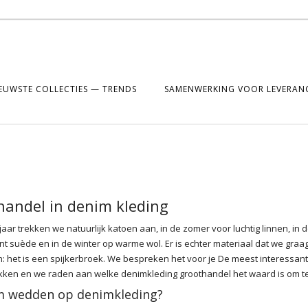
EUWSTE COLLECTIES — TRENDS
SAMENWERKING VOOR LEVERANC
handel in denim kleding
jaar trekken we natuurlijk katoen aan, in de zomer voor luchtig linnen, in d
nt suède en in de winter op warme wol. Er is echter materiaal dat we graag
n: het is een spijkerbroek. We bespreken het voor je
De meest interessan
kken en we raden aan welke denimkleding groothandel het waard is om t
 wedden op denimkleding?