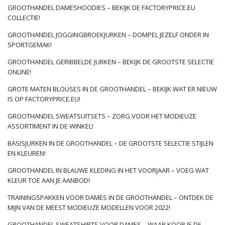
poederroze. We zijn het meest bereid om te wedden op
GROOTHANDEL DAMESHOODIES – BEKIJK DE FACTORYPRICE.EU
jurken gemaakt van lichte, luchtige materialen. De populariteit
COLLECTIE!
wordt …
GROOTHANDEL JOGGINGBROEKJURKEN – DOMPEL JEZELF ONDER IN
SPORTGEMAK!
GROOTHANDEL GERIBBELDE JURKEN – BEKIJK DE GROOTSTE SELECTIE
ONLINE!
GROTE MATEN BLOUSES IN DE GROOTHANDEL – BEKIJK WAT ER NIEUW
IS OP FACTORYPRICE.EU!
GROOTHANDEL SWEATSUITSETS – ZORG VOOR HET MODIEUZE
ASSORTIMENT IN DE WINKEL!
BASISJURKEN IN DE GROOTHANDEL – DE GROOTSTE SELECTIE STIJLEN
EN KLEUREN!
GROOTHANDEL IN BLAUWE KLEDING IN HET VOORJAAR – VOEG WAT
KLEUR TOE AAN JE AANBOD!
TRAININGSPAKKEN VOOR DAMES IN DE GROOTHANDEL – ONTDEK DE
MIJN VAN DE MEEST MODIEUZE MODELLEN VOOR 2022!
GROOTHANDEL SWEATSHIRTS VOOR DAMES – WAAR KOOP JE DE