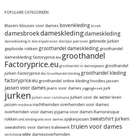
POPULAIRE CATEGORIEËN
bovenkleding
Blazers
blouses voor dames
broek
dameskleding
damesbroek
dameskleding
gebreide jurken
dameskleding in dierenpatronen
dierlijke patronen
groothandel dameskleding
geplooide rokken
groothandel
groothandel
dameskleding factoryprice.eu
Factoryprice.eu
groothandel
groothandel in damesjassen
groothandel kleding
jurken Factoryprice.eu
Groothandel kleding
factoryprice.eu
groothandel online kleding
hoodies
jassen
jassen voor dames
jeans voor dames
jurk
joggingbroek
jurken
Jurken voor de winter
leren
jurken voor communie
jassen
nachthemden
overhemden voor dames
modieus
overhemden voor dames
pyjama voor dames
Ramonesque
sweatshirt jurken
rokken
spijkerjassen
sets kleding
sets voor dames
truien voor dames
sweatshirts voor dames
traliewerk
witte damesoverhemden
verlichting