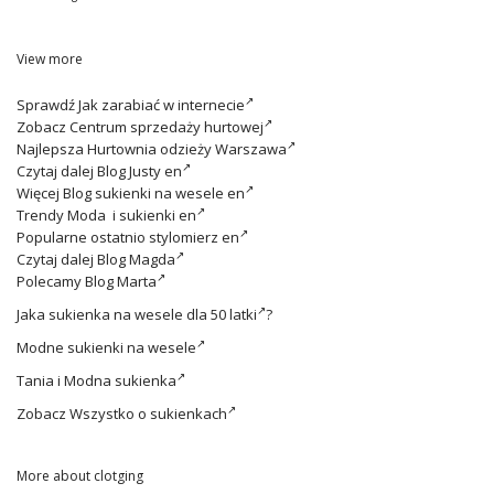
View more
Sprawdź
Jak zarabiać w internecie
Zobacz
Centrum sprzedaży hurtowej
Najlepsza
Hurtownia odzieży Warszawa
Czytaj dalej
Blog Justy en
Więcej
Blog sukienki na wesele en
Trendy
Moda i sukienki en
Popularne ostatnio
stylomierz en
Czytaj dalej
Blog Magda
Polecamy
Blog Marta
Jaka
sukienka na wesele dla 50 latki
?
Modne
sukienki na wesele
Tania i
Modna sukienka
Zobacz
Wszystko o sukienkach
More about clotging