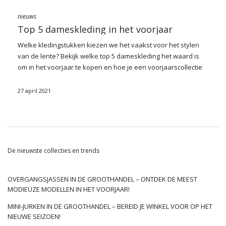
nieuws
Top 5 dameskleding in het voorjaar
Welke kledingstukken kiezen we het vaakst voor het stylen
van de lente? Bekijk welke top 5 dameskleding het waard is
om in het voorjaar te kopen en hoe je een voorjaarscollectie
plant voor een kledingwinkel, rekening houdend met deze
tijdloze trends.
27 april 2021
Bloemen jurk
Sommige trends in damesmode zijn voor altijd in de canon
terechtgekomen en zijn elk seizoen van toepassing. Wat
dragen we graag in het voorjaar? Het eerste kledingstuk dat
De nieuwste collecties en trends
de meeste vrouwen vermelden, is een jurk in bloemen.
Bloemmotieven
passen perfect bij de lente-aura, wanneer
alles tot leven komt.
Bloemen jurk
Het kan worden versierd
OVERGANGSJASSEN IN DE GROOTHANDEL – ONTDEK DE MEEST
met één soort bloemen, meerdere of met andere
MODIEUZE MODELLEN IN HET VOORJAAR!
plantenelementen het zogenaamde linnen creëren. In het
MINI-JURKEN IN DE GROOTHANDEL – BEREID JE WINKEL VOOR OP HET
voorjaar zetten we meestal modellen jurken in felle kleuren
NIEUWE SEIZOEN!
aan – wit, beige en pasteltinten: blauw, abrikoos of