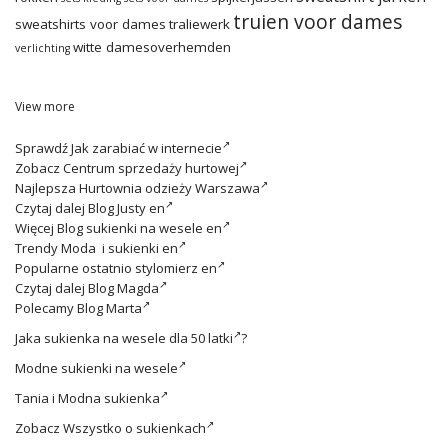
truien voor dames
sweatshirts voor dames
traliewerk
witte damesoverhemden
verlichting
View more
Sprawdź
Jak zarabiać w internecie
Zobacz
Centrum sprzedaży hurtowej
Najlepsza
Hurtownia odzieży Warszawa
Czytaj dalej
Blog Justy en
Więcej
Blog sukienki na wesele en
Trendy
Moda i sukienki en
Popularne ostatnio
stylomierz en
Czytaj dalej
Blog Magda
Polecamy
Blog Marta
Jaka
sukienka na wesele dla 50 latki
?
Modne
sukienki na wesele
Tania i
Modna sukienka
Zobacz
Wszystko o sukienkach