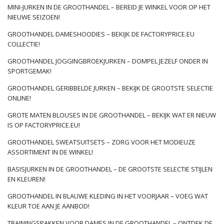
MINI-JURKEN IN DE GROOTHANDEL – BEREID JE WINKEL VOOR OP HET
natuur, vrede en harmonie vinden. Onze
sets
zijn zeer
NIEUWE SEIZOEN!
veelzijdig – getinte kleuren zorgen ervoor dat elke styling er
geweldig uitziet. Voor gedempte kleuren in de kleur van het
GROOTHANDEL DAMESHOODIES – BEKIJK DE FACTORYPRICE.EU
land is het gemakkelijk om andere items uit de kledingkast te
COLLECTIE!
…
GROOTHANDEL JOGGINGBROEKJURKEN – DOMPEL JEZELF ONDER IN
SPORTGEMAK!
GROOTHANDEL GERIBBELDE JURKEN – BEKIJK DE GROOTSTE SELECTIE
ONLINE!
GROTE MATEN BLOUSES IN DE GROOTHANDEL – BEKIJK WAT ER NIEUW
IS OP FACTORYPRICE.EU!
GROOTHANDEL SWEATSUITSETS – ZORG VOOR HET MODIEUZE
ASSORTIMENT IN DE WINKEL!
BASISJURKEN IN DE GROOTHANDEL – DE GROOTSTE SELECTIE STIJLEN
EN KLEUREN!
GROOTHANDEL IN BLAUWE KLEDING IN HET VOORJAAR – VOEG WAT
KLEUR TOE AAN JE AANBOD!
TRAININGSPAKKEN VOOR DAMES IN DE GROOTHANDEL – ONTDEK DE