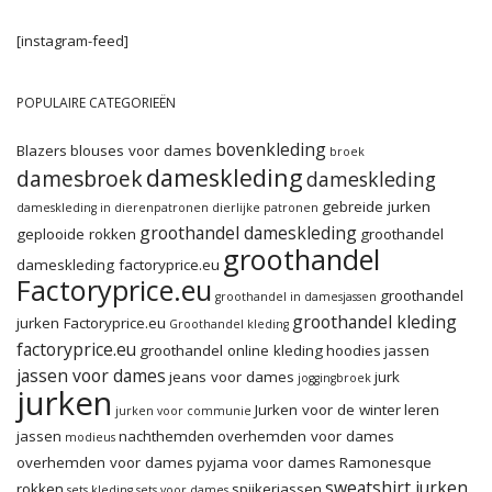
[instagram-feed]
POPULAIRE CATEGORIEËN
bovenkleding
Blazers
blouses voor dames
broek
dameskleding
damesbroek
dameskleding
gebreide jurken
dameskleding in dierenpatronen
dierlijke patronen
groothandel dameskleding
geplooide rokken
groothandel
groothandel
dameskleding factoryprice.eu
Factoryprice.eu
groothandel
groothandel in damesjassen
groothandel kleding
jurken Factoryprice.eu
Groothandel kleding
factoryprice.eu
groothandel online kleding
hoodies
jassen
jassen voor dames
jeans voor dames
jurk
joggingbroek
jurken
Jurken voor de winter
leren
jurken voor communie
jassen
nachthemden
overhemden voor dames
modieus
overhemden voor dames
pyjama voor dames
Ramonesque
sweatshirt jurken
rokken
spijkerjassen
sets kleding
sets voor dames