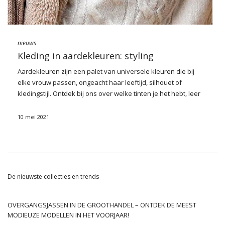
nodig is om na te denken over de snede. Het bepaalt vanaf
dat moment de …
nieuws
Kleding in aardekleuren: styling
Aardekleuren zijn een palet van universele kleuren die bij
elke vrouw passen, ongeacht haar leeftijd, silhouet of
kledingstijl. Ontdek bij ons over welke tinten je het hebt, leer
de meest interessante kledingmodellen kennen en leer hoe
je een succesvolle styling kunt samenstellen voor
10 mei 2021
verschillende gelegenheden.
Aardekleuren — kleurenpalet
Welke tinten kunnen we tellen tussen de kleuren van de
aarde? Traditioneel worden zwart, beige, bruine tinten
De nieuwste collecties en trends
(lichtbruin, kameel, bruin), groen (kaki, olijf, gebotteld groen)
en grijs (platina, ashy, staal) vermeld. Sommige breiden het
palet ook uit met tinten gele kleur geassocieerd met zand
OVERGANGSJASSEN IN DE GROOTHANDEL – ONTDEK DE MEEST
(mosterd, stro). waarom
Dameskleding in aardekleuren
zijn ze
MODIEUZE MODELLEN IN HET VOORJAAR!
zo modieus? Dankzij styling kunnen we combineren met de