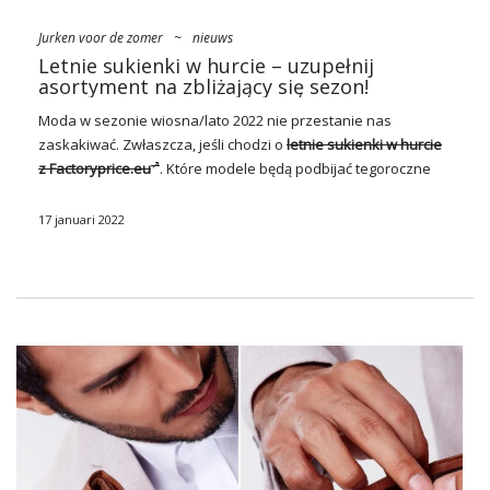
Jurken voor de zomer
~
nieuws
Letnie sukienki w hurcie – uzupełnij
asortyment na zbliżający się sezon!
Moda w sezonie wiosna/lato 2022 nie przestanie nas
zaskakiwać. Zwłaszcza, jeśli chodzi o
letnie sukienki w hurcie
z Factoryprice.eu
. Które modele będą podbijać tegoroczne
trendy? Bez wątpienia nie zabraknie wśród nich basicowych
propozycji, ekstrawaganckich biżuteryjnych mini na wieczory
17 januari 2022
przy orzeźwiających drinkach czy vintage’owych dobrze
skrojonych szmizjerek i tzw. naked dresses. Pełna lista
bestsellerów poniżej – zobacz!
Sezon wiosna/lato 2022 –
najważniejsze trendy
Nie od dziś wiadomo, że sezon wiosenno-letni należy w
modzie do sukienek. I to nie byle jakich – w tym roku w cenie
jest oryginalność i przykuwające oko detale. Stawiać więc
warto na takie
letnie sukienki w hurcie online
, które pozwolą