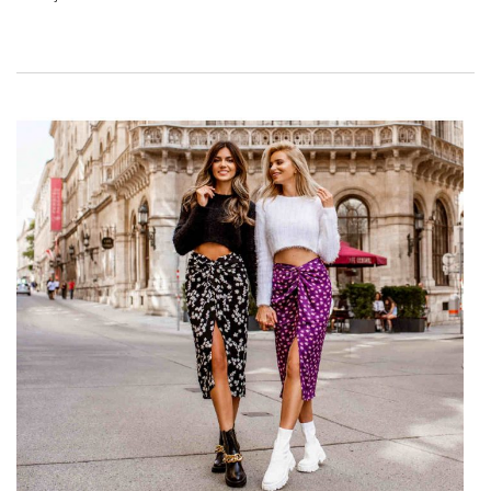
pluche materiaal, zich ook verdedigen. Ontdek onze
populairste modehits en kijk in welke sets we ze gaan lansen!
Damesshirts in de groothandel –
ontdek de nieuwste trends voor
2022
Het nieuwe seizoen in de mode blijft ons verrassen. Vooral
als het gaat om
Groothandel in damesoverhemden online
.
Bez wątpienia w najbliższych miesiącach dalej będziemy
hołdować modzie z lat 90., klasycznym retro fasonom i
rozwiązaniom zaczerpniętym z modowej sceny ery Y2K. A
zatem co najlepiej się sprawdzi? Nie tylko przerysowane,
wyróżniające się kroje, lecz także żaboty, wiktoriańskie kryzy i
falbany, które będą tworzyć wybuchające girlandy. Podium
trendów podbiją również siateczkowe, prześwitujące koszule
z welurowymi zdobieniami, z drapowanej tkaniny i …