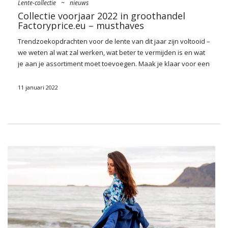
Lente-collectie
~
nieuws
Collectie voorjaar 2022 in groothandel
Factoryprice.eu – musthaves
Trendzoekopdrachten voor de lente van dit jaar zijn voltooid –
we weten al wat zal werken, wat beter te vermijden is en wat
je aan je assortiment moet toevoegen. Maak je klaar voor een
flinke dosis klassiekers in retrostijl, vrouwelijke lettertypen en
mode, evenals een geweldige terugkeer van intense kleuren
11 januari 2022
die bijna alles zullen sieren. Ontdek wat onze aanbiedingen
nieuwe collectie voorjaar 2022 in groothandel
Factoryprice.eu
en laat je inspireren voor het komende
seizoen!
Wat zal er in het nieuwe seizoen in
de mode zijn? Controleer!
Wiosna 2022 to powrót do klasycznych rozwiązań,
przełamanych ciekawymi fasonami i kolorami, które ożywią
każdą garderobę. Znów przywitamy się także z retro
stylizacjami, uzupełnionymi o wzory z lat 60., które staną tuż
obok nieśmiertelnej kraty i wybuchających, kwiatowych