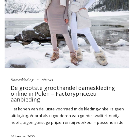
je kledingboetiek voor in het voorjaar
na retro fasony i kroje,
a także wzory rodem z lat 60./70, które będą ożywiały niemal
każde zestawienie, niezależnie od okazji. Jakie są “pewniaki”
tego …
Dameskleding
~
nieuws
De grootste groothandel dameskleding
online in Polen – Factoryprice.eu
aanbieding
Het kopen van de juiste voorraad in de kledingwinkel is geen
uitdaging. Vooral als u goederen van goede kwaliteit nodig
heeft, tegen gunstige prijzen en bij voorkeur – passend in de
nieuwste modetrends. Waar kun je dan het beste modieuze
kleding kopen?
De grootste groothandel in dameskleding in
19 januari 2022