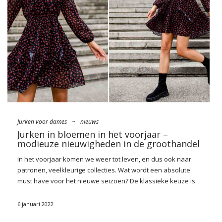
van anderen, is het goed om te weten wat er tegenwoordig
bijzonder trends in zijn – na maanden van werken op afstand,
naast tonen van elegantie en casual, veel elementen van
huiskleding erin, wat momenteel een van de modieuze …
Jurken voor dames
~
nieuws
Jurken in bloemen in het voorjaar –
modieuze nieuwigheden in de groothandel
In het voorjaar komen we weer tot leven, en dus ook naar
patronen, veelkleurige collecties. Wat wordt een absolute
must have voor het nieuwe seizoen? De klassieke keuze is
natuurlijk
jurken in bloemen in het voorjaar
die dit jaar in een
enigszins vernieuwde aflevering zal verschijnen. Van tule, in
6 januari 2022
ministrips en met een waterval van volants aan de onderkant