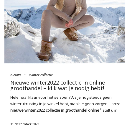
Sportmerk voor fitness
Sinds 2008 is het gespecialiseerd in de
productie van multifunctionele kleding voor actieve, sportieve
vrouwen.
Of uw klanten sport nu behandelen als springplank,
professioneel
…
nieuws
~
Winter collectie
Nieuwe winter2022 collectie in online
groothandel – kijk wat je nodig hebt!
Helemaal klaar voor het seizoen? Als je nog steeds geen
winteruitrusting in je
winkel
hebt, maak je geen zorgen – onze
nieuwe winter 2022 collectie in groothandel online
stelt u in
staat om volledig in te slaan! Wat vind je onder haar? Naast de
omhullende bovenkleding is er geen tekort aan warme truien,
31 december 2021
ultra comfortabele sets en klassieke accessoires en