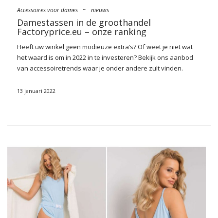
Accessoires voor dames
~
nieuws
Damestassen in de groothandel
Factoryprice.eu – onze ranking
Heeft uw
winkel
geen modieuze extra’s? Of weet je niet wat
het waard is om in 2022 in te investeren? Bekijk ons
aanbod
van accessoiretrends waar je onder andere zult vinden.
Groothandel in damestassen
, de bestsellers van de
afgelopen maanden zijn. Welke moet je kiezen? De prijs wordt
13 januari 2022
niet alleen opnieuw getekend, klassieke shoppers, kleurrijke
postbodes aan een ketting of gewatteerde clubs, maar ook
schoudertassen van bont en decoratieve versieringen. Maak
kennis met onze lijst met bestsellertassen voor het nieuwe
seizoen!
Modieuze damestassen in de
groothandel – trends voor 2022
Wat staat ons de komende maanden te wachten
groothandel
in modieuze damestassen
? Z pewnością ciekawe, oryginalne
rozwiązania, żywe kolory i co najważniejsze – funkcjonalność.