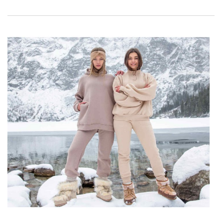
voorstellen van de komende maanden.
Trends voor het voorjaar van 2022 –
bekijk wat er in het nieuwe seizoen
draagt!
Wiosna 2022 to ukłon w stronę ponadczasowej klasyki,
ciekawych fasonów i kolorów, które ożywią każdą garderobę.
Znów przywitamy się także z retro z lat 50. i wzorami w stylu
vintage, przemieszanymi z elegancką kratą i ultra kobiecymi
printami w kwiaty. Wśród nowych trendów odnajdą się
zarówno fanki ascetycznych looków, jak i nieśmiertelnych,
ikonicznych fasonów, które bez wątpienia sprawdzą się jako
uzupełnienie zmysłowych, kobiecych stylizacji. Nie zabraknie
…