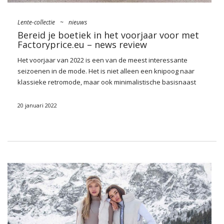
Lente-collectie
~
nieuws
Bereid je boetiek in het voorjaar voor met
Factoryprice.eu – news review
Het voorjaar van 2022 is een van de meest interessante
seizoenen in de mode. Het is niet alleen een knipoog naar
klassieke retromode, maar ook minimalistische basisnaast
stellingen die naast
kleding
staan in de geest van de jaren 70
en ultra-gekleurde, opnieuw getekende accessoires. Het is
20 januari 2022
bedoeld om eenvoudig, met smaak en ook origineel te zijn.
Daarom wedden we ook op mooie stoffen, voorname
ornamenten en niet-triviale sneden. Bekijk onze modieuze
voorstellen en
bereid je boetiek voor in het voorjaar
!!
De nieuwste modetrends, dat wil
zeggen, bereid je boetiek voor op
het voorjaar van 2022
Na een winter vol gezellige, comfortabele kleding en casual
styling
, keren we terug om met vorm en kleur te spelen.
Bereid