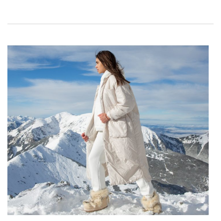
minimalistische elegantie en glamourstijl. Bekijk de beste
voorstellen voor het nieuwe seizoen en sla ze vandaag nog
in!
Stijlles uit de Seine – hoe kleed je je
in het Frans?
Natuurlijkheid, nonchalante onzorgvuldigheid en eenvoudige
oplossingen – zo kan in het kort de Franse stijl in de mode
bepalen. Dit is een van de meer universele manieren van
aankleden, die niet ophoudt te verrassen met de originaliteit
van snijwonden en decoraties. Parijzenaars denken niet na
over de nieuwste trends, omdat hun garderobe vol zit met
universele oplossingen die onafhankelijk van de huidige
mode zullen werken. Je zult er
…