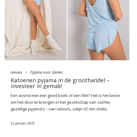
Na sklepowych półkach królować będą zatem nie tylko
sztywne aktówki w rozmiarze XXL czy klasyczne, skórzane
shoppery. Znajdzie się też propozycja dla fanek
nietuzinkowych dodatków – wzorzyste, welurowe worki,
miękkie saszetki, przypominające mini …
nieuws
~
Pyjama voor dames
Katoenen pyjama in de groothandel –
investeer in gemak!
Een avond met een goed boek of een film? Het is het beste
om het door te brengen in het gezelschap van zachte,
gezellige pyjama’s – van
velours
, satijn of, ten slotte,
omhullend katoen. Welke zullen werken en wat moet je
toevoegen aan je assortiment? Naast sets met losse joggers
12 januari 2022
en korte broeken met hoge taille, zijn comfortabele overalls of
nachthemden onvervangbaar. Ontdek onze bestseller