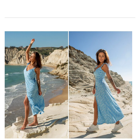
bestsellerreleases ontdekken! P
Korte sweatshirts voor dames –
trends voor het nieuwe seizoen
In de komende maanden vergeten we de trend naar
comfortabele, losse kleding niet en naast nonchalante
voorstellen in het voorjaar sluiten we ons ook aan bij de
collectie
goedkope korte sweatshirts
. Bez wątpienia
bestsellerowymi modelami będą retro modele z oryginalnymi
nadrukami, puchate bluzy o obszernych rękawach i obcięte
kangurki, odsłaniające top pod spodem. Stoją one tuż obok
tych z klasycznym okrągłym wycięciem pod szyją bądź stójką z
zamkiem i z gładkiej bawełny, ze ściąganymi mankietami oraz
w fasonie oversize. Do swojej oferty powinieneś dodać
również te z …