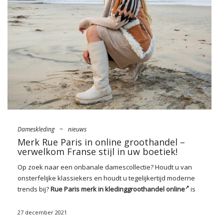
dit jaar lijken meestal op gigantische kerstballen met lovertjes
en buizen afgezet met metaaldraad, er zullen ook opties zijn
voor basisliefhebbers. Introductie van onze toplijst:
Zijden
jurken
Dit is een van de meer klassieke modellen, die ongetwijfeld
meer dan één set in retrostijl zal aanvullen. We bieden …
Dameskleding
~
nieuws
Merk Rue Paris in online groothandel –
verwelkom Franse stijl in uw boetiek!
Op zoek naar een onbanale damescollectie? Houdt u van
onsterfelijke klassiekers en houdt u tegelijkertijd moderne
trends bij?
Rue Paris merk in kledinggroothandel online
is
een uitstekende keuze voor jou. In het
aanbod
vindt u
allereerst kleding die het mogelijk maakt om praktische
27 december 2021
stylingbases te creëren in de geest van casual,