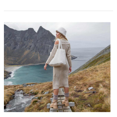
smaakvolle portemonnees, leren accessoires – in de mode is
het altijd een symbool geweest van luxe en klasse. Welke
modellen van
Factoryprice.eu
zijn vooral de moeite waard om
te leveren? We vragen!
Fournituren voor heren – hoe kies je
leren accessoires?
Het kiezen van de juiste producten uit de huid is geen
eenvoudige taak. Het effect van een onberispelijke
jurk
is
gemakkelijk te bederven met een onjuist geselecteerde riem
of zakje. Daarom hebben we een korte checklist opgesteld
waarmee u accessoires van hoge kwaliteit kunt inslaan –
check:
Materiaal is de basis
Groothandel in gallanterie
…