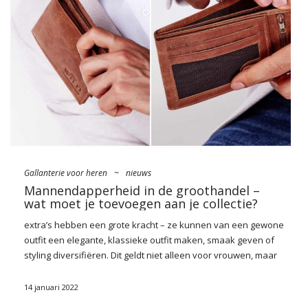
nieco puścić wodze fantazji i zaszaleć. Nic dziwnego zatem, że
jednymi z modniejszych propozycji są te połyskujące od
wszytych fantazyjnie koralików, metalicznych nici i cekinowych
ozdób. A co powiecie na transparentne modele z kwiatowymi
pąkami? One również świetnie uzupełnią kolekcję na
zbliżające się miesiące …
Gallanterie voor heren
~
nieuws
Mannendapperheid in de groothandel –
wat moet je toevoegen aan je collectie?
extra’s hebben een grote kracht – ze kunnen van een gewone
outfit een elegante, klassieke outfit maken, smaak geven of
styling
diversifiëren. Dit geldt niet alleen voor vrouwen, maar
ook voor mannen, waaronder een van de meest wenselijke
accessoires precies
fournituren voor heren
. Van bandjes
14 januari 2022
met een bescheiden gesp, tot aktetassen, tassen tot