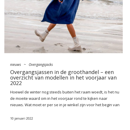
printów. Najmodniejsze propozycje tego sezonu? Nie
zabraknie tu eleganckich trenczy do kostek, rozkloszowanych
spódnic do połowy łydki czy uroczych, rozpinanych swetrów z
perłowymi guzikami. Fantastycznym …
nieuws
~
Overgangsjacks
Overgangsjassen in de groothandel – een
overzicht van modellen in het voorjaar van
2022
Hoewel de winter nog steeds buiten het raam woedt, is het nu
de moeite waard om in het voorjaar rond te kijken naar
nieuws
. Wat moet er per se in je
winkel
zijn voor het begin van
het nieuwe seizoen? Bijv.
overgangsjassen
dat we dit jaar
een behoorlijk veld zullen achterlaten om te pronken. Welke
10 januari 2022
worden bestsellers? We presenteren de meest modieuze