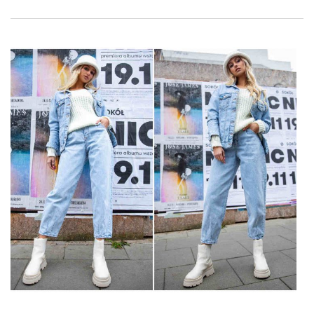
katoenen pyjama in de groothandel Factoryprice.eu
en sla
ze vandaag nog in!
Waar moet je op letten bij het
kopen van katoenen pyjama’s in
een groothandel? Onze tutorial
Wat wordt gekenmerkt door goed
katoenen pyjama
groothandel
en waar moet je op letten bij het kopen ervan?
Controleer allereerst:
Fason, gesneden
Dit is het basisprobleem waarmee je een collectie kunt maken
uit de homfy-categorie. De stijl van pyjama’s moet
bewegingsvrijheid bieden, niet knijpen en de huid
aangenaam omhullen. Daarom zijn er bijpassende maar
rekbare …