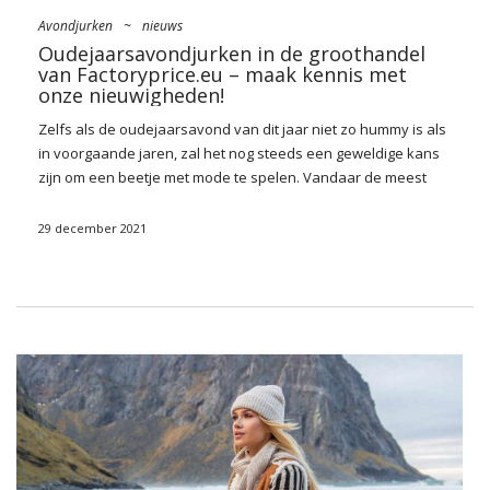
Avondjurken
~
nieuws
Oudejaarsavondjurken in de groothandel
van Factoryprice.eu – maak kennis met
onze nieuwigheden!
Zelfs als de oudejaarsavond van dit jaar niet zo hummy is als
in voorgaande jaren, zal het nog steeds een geweldige kans
zijn om een beetje met mode te spelen. Vandaar de meest
modieuze
Oudejaarsavondjurken in de groothandel
bespaar niet op originele stijlen, blanks en ornamenten, die
29 december 2021
het leidmotief van het einde van het jaar zullen zijn.
Minimalistische creaties met sieradeninzetstukken?
Velours
prinsesken met strak gesneden ruggen? Of misschien een
midi met een rok van tule? Ontdek trends modellen van
Factoryprice.eu en sla onze bestsellers in!
Modieuze oudejaarsavondjurken in
de groothandel – onze top 5
voorstellen
niettemin
Oudejaarsavondjurken in online groothandel
Voor