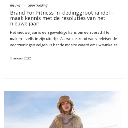
nieuws
~
Sportkleding
Brand For Fitness in kledinggroothandel –
maak kennis met de resoluties van het
nieuwe jaar!
Het nieuwe jaar is een geweldige kans om een verschil te
maken – zelfs in zijn uiterlijk. Als we de trend van veeleisende
voorzieningen volgen, is het de moeite waard om uw
winkel
te
voorzien van een assortiment dat dichter bij de implementatie
komt. Wat gaat er goed uit? Wij bieden onder andere
3 januari 2022
sportieve kleding aan die niet alleen geschikt is voor
professionals op dit gebied, maar ook amateurs die net aan
hun avontuur beginnen met sporten. De ideale oplossing is
hier
Merk voor fitness
waarin je modieuze, comfortabele en
vooral functionele kleding vindt die langer in de garderobe
van je klanten blijft zitten. Maak kennis met haar laatste
voorstellen!
Brand For Fitness bij Factoryprice.eu
wholesale – waarom is het het
waard?