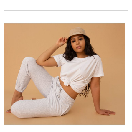
– deze zullen zich feilloos verdedigen. Daarnaast zullen
prinsesken gemaakt van semi-transparante stof en in
velours
decoraties ook geweldig zijn. Bekijk onze trendy mix en maak
kennis met de bestverkochte modellen van Factoryprice.eu!
Modieuze jurken voor het seizoen
van de lente 2022 – een overzicht
van trends
Het komende seizoen in de mode behoort steevast tot
experimenten, geïnitieerd in de herfst. Het is dus niet
verwonderlijk dat de meest modieuze kleding is geschaald,
oorspronkelijk gesneden en wat meer baadt in sterke,
sappige kleuren en prints. Maar we stoppen niet bij …