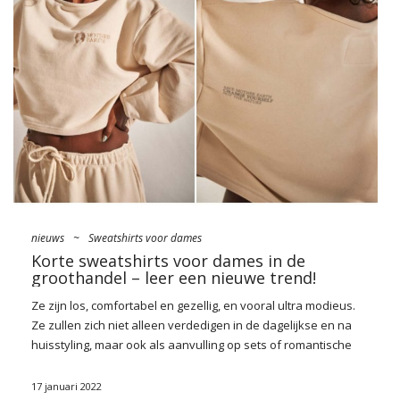
nieodłącznym elementem garderoby. To obecnie już klasyka
gatunku, którą bez dwóch zdań można porównać do
beżowego prochowca czy jeansowych spodni. Są uwielbiane
głównie za uniwersalność, prosty fason, a …
nieuws
~
Sweatshirts voor dames
Korte sweatshirts voor dames in de
groothandel – leer een nieuwe trend!
Ze zijn los, comfortabel en gezellig, en vooral ultra
modieus
.
Ze zullen zich niet alleen verdedigen in de dagelijkse en na
huisstyling, maar ook als aanvulling op sets of romantische
outfits. Bekijk wat
korte sweatshirts voor dames
zal het
komende seizoen trainen en samen met ons hun
17 januari 2022