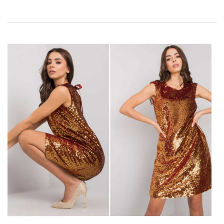
accessoires. Bekijk wat u nog meer te wachten staat in ons
aanbod
en verwen uw klanten met een unieke stijl voor de
winter van Factoryprice.eu!
Nieuwe wintercollectie 2022 in
online groothandel – een kort
overzicht van trends
Wat is
nieuwe winter 2022 collectie in groothandel online
Factoryprice.eu
? Przede wszystkim różnorodna i nieznosząca
kompromisów. Stąd też najmodniejsze ubrania to właśnie te,
które będą się wyróżniać już z daleka. A zatem, jeśli chodzi o
fason, to koniecznie oversize lub mocno dopasowany do
sylwetki. Doskonale będą też się sprawdzać przerysowane
elementy, …