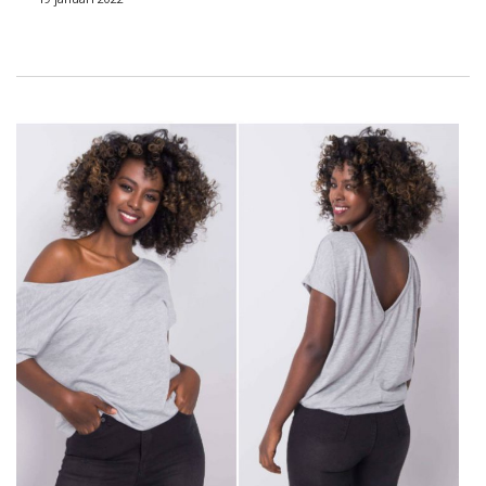
Polen
Factoryprice.eu is de perfecte keuze om uw boetiek
volledig uit te rusten. Of je nu op zoek bent naar gewone
basics, elegante werksets of misschien comfortabele
homewear-sets, je vindt ze bij ons. Bekijk ons
aanbod
!
De grootste groothandel
dameskleding – mode voor een
goede prijs
In een tijd waarin er een heleboel kledingmerken op de online
markt zijn, is het moeilijk om er een te vinden die het waard is
trouw te zijn. Daarom is een uitstekende oplossing om, als het
gaat om uitgebreide inkoop, gebruik te maken van de
diensten van online groothandels. Op welke kun je het …