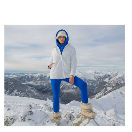
kennis met de bestseller
jurken voor Valentijnsdag
groothandel
van
Factoryprice.eu
!
Jurken voor Valentijnsdag 2022
groothandel – een overzicht van de
trends van dit jaar
Dit seizoen voldoen ontwerpers aan de normen – de meest
modieuze
Valentijnsdag jurken groothandel online
mają się
wyróżniać. Nie dziwi więc, że top modele to te z
nadmuchanymi rękawami, z asymetrycznym dołem, o kroju
midi i obszyte girlandą z falban. Poza tym nic nie zadziała
lepiej, niż miks tych dodatków połączony z kwiatowym printem,
biżuteryjnymi guzikami XXL i wstawkami z organzy. Wypadną
równie dobrze, co prążkowana dzianina i gładka, otulająca
bawełna, która dalej będzie święcić triumfy. …