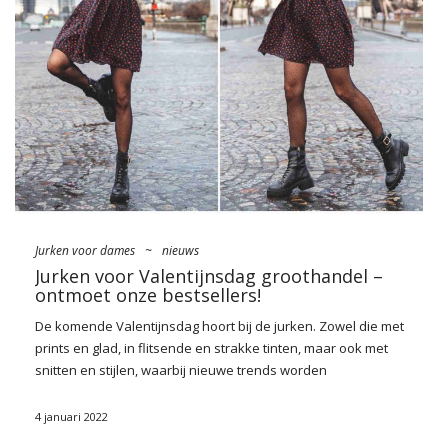
kanonie codziennej mody. Od tej pory zamiast tuszowania
niedoskonałości, projektanci stawiają na eksponowanie
kobiecych kształtów i poza oklepanym już oversize, sięgają po
dopasowane, mocno wycięte ubrania. Doskonale sprawdzają
się także kroje, inspirowane …
Jurken voor dames
~
nieuws
Jurken voor Valentijnsdag groothandel –
ontmoet onze bestsellers!
De komende Valentijnsdag hoort bij de
jurken
. Zowel die met
prints en glad, in flitsende en strakke tinten, maar ook met
snitten en stijlen, waarbij nieuwe trends worden
gecombineerd met interseizoensinvloeden. Buizen van
gebreide stof in strepen, gedrapeerde mini met cocktailtop, of
4 januari 2022
misschien romantische luchtige organza-prinsesken? Maak