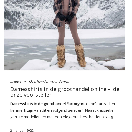
nieuws
~
Overhemden voor dames
Damesshirts in de groothandel online – zie
onze voorstellen
Damesshirts in de groothandel Factoryprice.eu
dat zal het
kenmerk zijn van dit en volgend seizoen? Naast klassieke
geruite modellen en met een elegante, bescheiden kraag,
zullen ongetwijfeld satijnen, gladde modellen, die doen
denken aan sensuele pyjama’s, evenals die opgewarmd, van
21 januari 2022