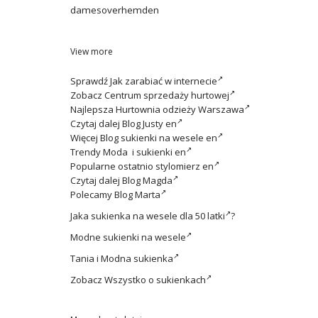
damesoverhemden
View more
Sprawdź
Jak zarabiać w internecie
Zobacz
Centrum sprzedaży hurtowej
Najlepsza
Hurtownia odzieży Warszawa
Czytaj dalej
Blog Justy en
Więcej
Blog sukienki na wesele en
Trendy
Moda i sukienki en
Popularne ostatnio
stylomierz en
Czytaj dalej
Blog Magda
Polecamy
Blog Marta
Jaka
sukienka na wesele dla 50 latki
?
Modne
sukienki na wesele
Tania i
Modna sukienka
Zobacz
Wszystko o sukienkach