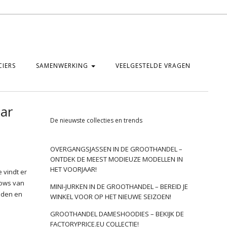
IERS
SAMENWERKING
VEELGESTELDE VRAGEN
aar
De nieuwste collecties en trends
OVERGANGSJASSEN IN DE GROOTHANDEL –
ONTDEK DE MEEST MODIEUZE MODELLEN IN
HET VOORJAAR!
e vindt er
ows van
MINI-JURKEN IN DE GROOTHANDEL – BEREID JE
dden en
WINKEL VOOR OP HET NIEUWE SEIZOEN!
GROOTHANDEL DAMESHOODIES – BEKIJK DE
FACTORYPRICE.EU COLLECTIE!