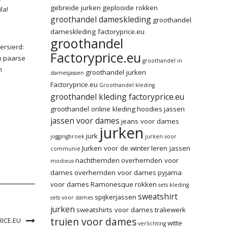
gebreide jurken
geplooide rokken
la!
groothandel dameskleding
groothandel
dameskleding factoryprice.eu
groothandel
ersierd:
Factoryprice.eu
n paarse
groothandel in
n
groothandel jurken
damesjassen
Factoryprice.eu
Groothandel kleding
groothandel kleding factoryprice.eu
groothandel online kleding
hoodies
jassen
jassen voor dames
jeans voor dames
jurken
jurk
joggingbroek
jurken voor
Jurken voor de winter
leren jassen
communie
nachthemden
overhemden voor
modieus
dames
overhemden voor dames
pyjama
voor dames
Ramonesque
rokken
sets kleding
sweatshirt
spijkerjassen
sets voor dames
jurken
sweatshirts voor dames
traliewerk
truien voor dames
ICE.EU
witte
verlichting