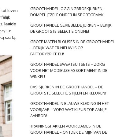
GROOTHANDEL JOGGINGBROEKJURKEN –
 tot leven
DOMPEL JEZELF ONDER IN SPORTGEMAK!
felijk
ns,
laaide
GROOTHANDEL GERIBBELDE JURKEN – BEKIJK
rzyste
DE GROOTSTE SELECTIE ONLINE!
ką szafą.
GROTE MATEN BLOUSES IN DE GROOTHANDEL
– BEKIJK WAT ER NIEUW IS OP
FACTORYPRICE.EU!
GROOTHANDEL SWEATSUITSETS – ZORG
VOOR HET MODIEUZE ASSORTIMENT IN DE
WINKEL!
BASISJURKEN IN DE GROOTHANDEL – DE
GROOTSTE SELECTIE STIJLEN EN KLEUREN!
GROOTHANDEL IN BLAUWE KLEDING IN HET
VOORJAAR – VOEG WAT KLEUR TOE AAN JE
AANBOD!
TRAININGSPAKKEN VOOR DAMES IN DE
GROOTHANDEL – ONTDEK DE MIJN VAN DE