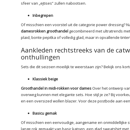
sfeer van „ejtises” zullen nabootsen.
Inbegrepen
Of misschien een voorstel uit de categorie power dressing? Na
damesrokken groothandel
gecombineerd met ultratrends met
plaid, bonte pepitka of volledig glad, maar in opvallende tinte
Aankleden rechtstreeks van de cat
onthullingen
Sets die dit seizoen moeilijk te weerstaan zijn? Bekijk ons kort
Klassiek beige
Groothandel in midi-rokken voor dames
Over het ontwerp van 
overweg kunnen met elegante sets. Hoe stijl je ze? Bij voor
en een oversized wollen blazer. Voor deze postbode aan een
Basicu gemak
Of misschien een eenvoudige, aangename en onmiddellijke sty
lange rok gemaakt van basic katoen, een glad sweatshirt met 