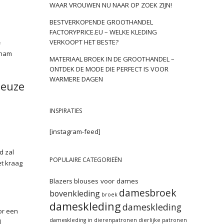
WAAR VROUWEN NU NAAR OP ZOEK ZIJN!
BESTVERKOPENDE GROOTHANDEL
FACTORYPRICE.EU – WELKE KLEDING
VERKOOPT HET BESTE?
e
gham
MATERIAAL BROEK IN DE GROOTHANDEL –
ONTDEK DE MODE DIE PERFECT IS VOOR
WARMERE DAGEN
ieuze
INSPIRATIES
[instagram-feed]
d zal
POPULAIRE CATEGORIEËN
et kraag
Blazers
blouses voor dames
damesbroek
bovenkleding
broek
dameskleding
dameskleding
or een
dameskleding in dierenpatronen
dierlijke patronen
l