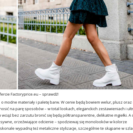
rcie Factoryprice.eu – sprawdź!
 o modne materiały i paletę barw. W cenie będą bowiem welur, plusz oraz 
nosić na parę sposobów – w total lookach, eleganckich zestawieniach i ult
wciąż bez zarzutu bronić się będą półtransparentne, delikatne mgiełki. A 
nsywne, orzeźwiające odcienie – spodziewaj się monolooków w kolorze
oskonale wypadną też metaliczne stylizacje, szczególnie te skąpane w sz