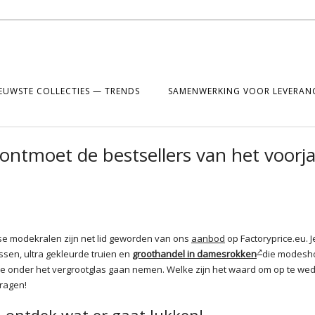
EUWSTE COLLECTIES — TRENDS
SAMENWERKING VOOR LEVERANC
ntmoet de bestsellers van het voorj
isse modekralen zijn net lid geworden van ons
aanbod
op Factoryprice.eu. J
sen, ultra gekleurde truien en
groothandel in damesrokken
die modesh
e onder het vergrootglas gaan nemen. Welke zijn het waard om op te we
ragen!