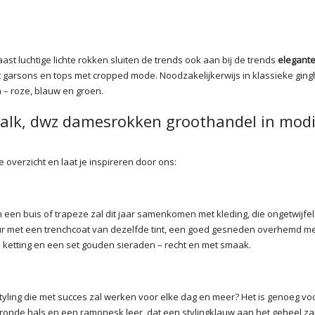
ast luchtige lichte rokken sluiten de trends ook aan bij de trends
elegant
 garsons en tops met cropped mode. Noodzakelijkerwijs in klassieke gin
n – roze, blauw en groen.
walk, dwz damesrokken groothandel in mod
e overzicht en laat je inspireren door ons:
een buis of trapeze zal dit jaar samenkomen met kleding, die ongetwijfel
keur met een trenchcoat van dezelfde tint, een goed gesneden overhemd m
 ketting en een set gouden sieraden – recht en met smaak.
ling die met succes zal werken voor elke dag en meer? Het is genoeg vo
ronde hals en een ramonesk leer, dat een stylingklauw aan het geheel za