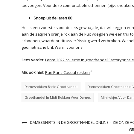
toevoegen. Voor deze comfortabele schoenen (bijv. sneakers 
Snoep uit de jaren 80
Het is een voorstel voor de iets gewaagde, dat wil zeggen een
aan de satijnen oranje rok aan de kuit voegden we een
trui
to
schoenen, waardoor citrusverfrissing werd verbroken. We he
geometrische bril. Warm voor ons!
Lees verder:
Lente 2022 collectie in groothandel Factorypric
Mis ook niet:
Rue Paris Casual rokken
Damesrokken Basic Groothandel
Damesrokken Groothandel V
Groothandel In Midi-Rokken Voor Dames
Minirokjes Voor Da
DAMESSHIRTS IN DE GROOTHANDEL ONLINE – ZIE ONZE 
GR