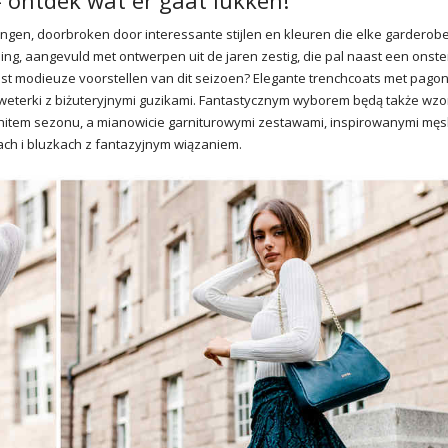
 ontdek wat er gaat lukken!
ingen, doorbroken door interessante stijlen en kleuren die elke garderobe
ng, aangevuld met ontwerpen uit de jaren zestig, die pal naast een onster
st modieuze voorstellen van dit seizoen? Elegante trenchcoats met pago
sweterki z biżuteryjnymi guzikami. Fantastycznym wyborem będą także wzo
nym hitem sezonu, a mianowicie garniturowymi zestawami, inspirowanymi męs
ch i bluzkach z fantazyjnym wiązaniem.