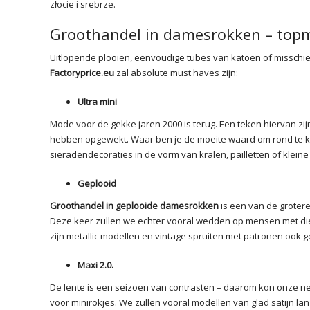
złocie i srebrze.
Groothandel in damesrokken – topm
Uitlopende plooien, eenvoudige tubes van katoen of missch
Factoryprice.eu
zal absolute must haves zijn:
Ultra mini
Mode voor de gekke jaren 2000 is terug. Een teken hiervan zi
hebben opgewekt. Waar ben je de moeite waard om rond te kij
sieradendecoraties in de vorm van kralen, pailletten of kleine 
Geplooid
Groothandel in geplooide damesrokken
is een van de grotere
Deze keer zullen we echter vooral wedden op mensen met die
zijn metallic modellen en vintage spruiten met patronen ook g
Maxi 2.0.
De lente is een seizoen van contrasten – daarom kon onze nev
voor minirokjes. We zullen vooral modellen van glad satijn la