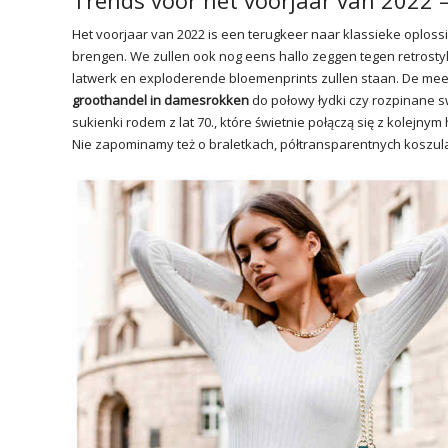
Trends voor het voorjaar van 2022 –
Het voorjaar van 2022 is een terugkeer naar klassieke oploss
brengen. We zullen ook nog eens hallo zeggen tegen retrostyli
latwerk en exploderende bloemenprints zullen staan. De mee
groothandel in damesrokken
do połowy łydki czy rozpinane 
sukienki rodem z lat 70., które świetnie połączą się z kolej
Nie zapominamy też o braletkach, półtransparentnych koszula