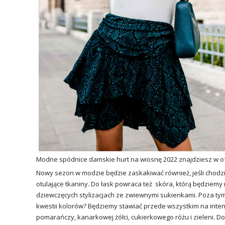
Modne spódnice damskie hurt na wiosnę 2022 znajdziesz w ofe
Nowy sezon w modzie będzie zaskakiwać również, jeśli chodzi
otulające tkaniny. Do łask powraca też skóra, którą będziemy 
dziewczęcych stylizacjach ze zwiewnymi sukienkami. Poza tym 
kwestii kolorów? Będziemy stawiać przede wszystkim na inte
pomarańczy, kanarkowej żółci, cukierkowego różu i zieleni. D