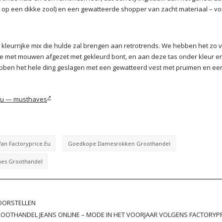
op een dikke zool) en een gewatteerde shopper van zacht materiaal – voi
 kleurrijke mix die hulde zal brengen aan retrotrends. We hebben het zo v
e met mouwen afgezet met gekleurd bont, en aan deze tas onder kleur e
bben het hele ding geslagen met een gewatteerd vest met pruimen en ee
e.eu — musthaves
an Factoryprice.eu
Goedkope Damesrokken Groothandel
mes Groothandel
VOORSTELLEN
OOTHANDEL JEANS ONLINE – MODE IN HET VOORJAAR VOLGENS FACTORYPR