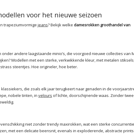
odellen voor het nieuwe seizoen
ien trapeziumvormige
jeans
? Bekijk welke
damesrokken groothandel van
jn onder andere laagstaande minio’s, die voorgoed nieuwe collecties van 
ken? Modellen met een sterke, verkwikkende kleur, met metalen stiksels
strass steentjes. Hoe origineler, hoe beter.
 klassiekers, die zoals elk jaar terugkeert naar genaden in de voorjaarstr
pe, nobele tinten, in
velours
of lichte, doorschijnende waas. Zonder twee
eweldig.
enschikking niet zonder trendy maxirokken, wat een sterke concurrentie 
nzen, met een delicate beensnit, evenals in exploderende, abstracte prints