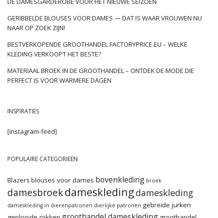
DE DAMESGARDEROBE VOOR HET NIEUWE SEIZOEN
GERIBBELDE BLOUSES VOOR DAMES — DAT IS WAAR VROUWEN NU
NAAR OP ZOEK ZIJN!
BESTVERKOPENDE GROOTHANDEL FACTORYPRICE.EU – WELKE
KLEDING VERKOOPT HET BESTE?
MATERIAAL BROEK IN DE GROOTHANDEL – ONTDEK DE MODE DIE
PERFECT IS VOOR WARMERE DAGEN
INSPIRATIES
[instagram-feed]
POPULAIRE CATEGORIEËN
bovenkleding
Blazers
blouses voor dames
broek
dameskleding
damesbroek
dameskleding
gebreide jurken
dameskleding in dierenpatronen
dierlijke patronen
groothandel dameskleding
geplooide rokken
groothandel