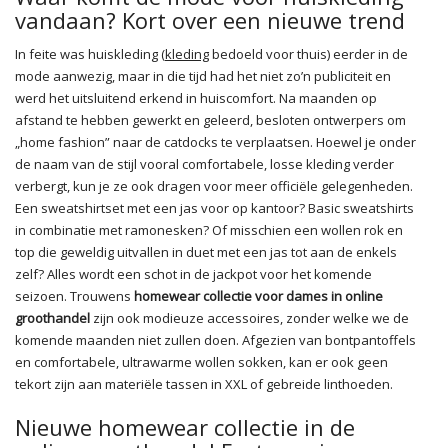
vandaan? Kort over een nieuwe trend
In feite was huiskleding (
kleding
bedoeld voor thuis) eerder in de
mode aanwezig, maar in die tijd had het niet zo’n publiciteit en
werd het uitsluitend erkend in huiscomfort. Na maanden op
afstand te hebben gewerkt en geleerd, besloten ontwerpers om
„home fashion” naar de catdocks te verplaatsen. Hoewel je onder
de naam van de stijl vooral comfortabele, losse kleding verder
verbergt, kun je ze ook dragen voor meer officiële gelegenheden.
Een sweatshirtset met een jas voor op kantoor? Basic sweatshirts
in combinatie met ramonesken? Of misschien een wollen rok en
top die geweldig uitvallen in duet met een jas tot aan de enkels
zelf? Alles wordt een schot in de jackpot voor het komende
seizoen. Trouwens
homewear collectie voor dames in online
groothandel
zijn ook modieuze accessoires, zonder welke we de
komende maanden niet zullen doen. Afgezien van bontpantoffels
en comfortabele, ultrawarme wollen sokken, kan er ook geen
tekort zijn aan materiële tassen in XXL of gebreide linthoeden.
Nieuwe homewear collectie in de