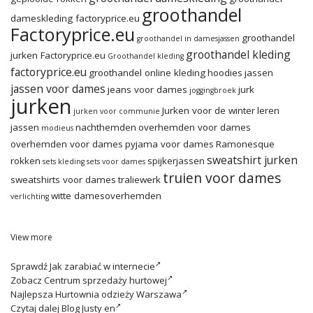
groothandel
dameskleding factoryprice.eu
Factoryprice.eu
groothandel
groothandel in damesjassen
groothandel kleding
jurken Factoryprice.eu
Groothandel kleding
factoryprice.eu
groothandel online kleding
hoodies
jassen
jassen voor dames
jeans voor dames
jurk
joggingbroek
jurken
Jurken voor de winter
leren
jurken voor communie
jassen
nachthemden
overhemden voor dames
modieus
overhemden voor dames
pyjama voor dames
Ramonesque
sweatshirt jurken
rokken
spijkerjassen
sets kleding
sets voor dames
truien voor dames
sweatshirts voor dames
traliewerk
witte damesoverhemden
verlichting
View more
Sprawdź
Jak zarabiać w internecie
Zobacz
Centrum sprzedaży hurtowej
Najlepsza
Hurtownia odzieży Warszawa
Czytaj dalej
Blog Justy en