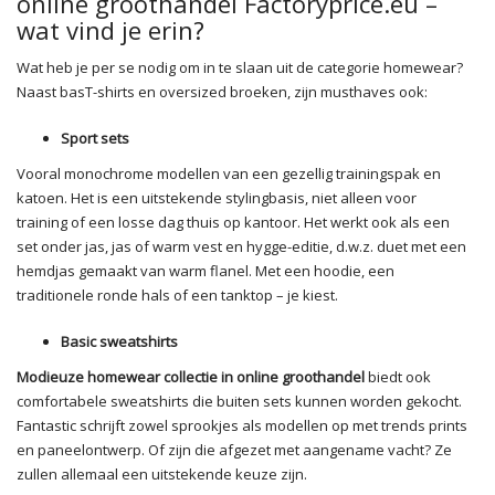
online groothandel Factoryprice.eu –
wat vind je erin?
Wat heb je per se nodig om in te slaan uit de categorie homewear?
Naast basT-shirts en oversized broeken, zijn musthaves ook:
Sport sets
Vooral monochrome modellen van een gezellig trainingspak en
katoen. Het is een uitstekende stylingbasis, niet alleen voor
training of een losse dag thuis op kantoor. Het werkt ook als een
set onder jas, jas of warm vest en hygge-editie, d.w.z. duet met een
hemdjas gemaakt van warm flanel. Met een hoodie, een
traditionele ronde hals of een tanktop – je kiest.
Basic sweatshirts
Modieuze homewear collectie in online groothandel
biedt ook
comfortabele sweatshirts die buiten sets kunnen worden gekocht.
Fantastic schrijft zowel sprookjes als modellen op met trends prints
en paneelontwerp. Of zijn die afgezet met aangename vacht? Ze
zullen allemaal een uitstekende keuze zijn.