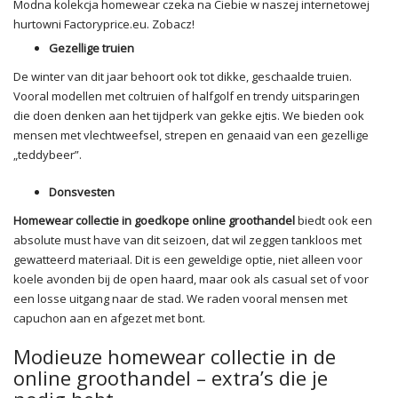
Modna kolekcja homewear czeka na Ciebie w naszej internetowej
hurtowni Factoryprice.eu. Zobacz!
Gezellige truien
De winter van dit jaar behoort ook tot dikke, geschaalde truien.
Vooral modellen met coltruien of halfgolf en trendy uitsparingen
die doen denken aan het tijdperk van gekke ejtis. We bieden ook
mensen met vlechtweefsel, strepen en genaaid van een gezellige
„teddybeer”.
Donsvesten
Homewear collectie in goedkope online groothandel
biedt ook een
absolute must have van dit seizoen, dat wil zeggen tankloos met
gewatteerd materiaal. Dit is een geweldige optie, niet alleen voor
koele avonden bij de open haard, maar ook als casual set of voor
een losse uitgang naar de stad. We raden vooral mensen met
capuchon aan en afgezet met bont.
Modieuze homewear collectie in de
online groothandel – extra’s die je